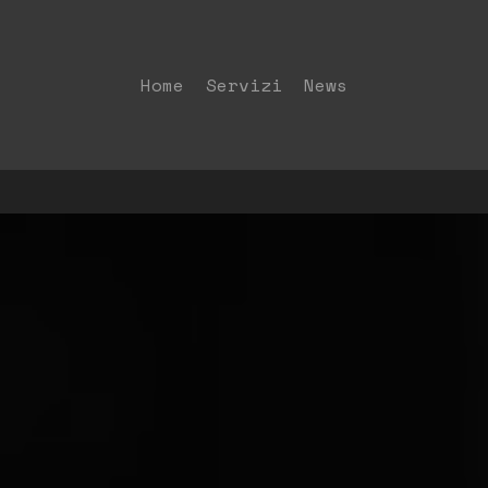
Home
S
e
r
v
i
z
i
News