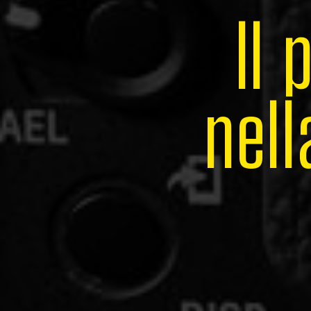
I
l
n
e
l
l