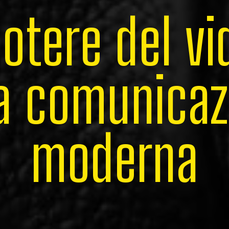
p
o
t
e
r
e
d
e
l
v
i
a
c
o
m
u
n
i
c
a
z
m
o
d
e
r
n
a