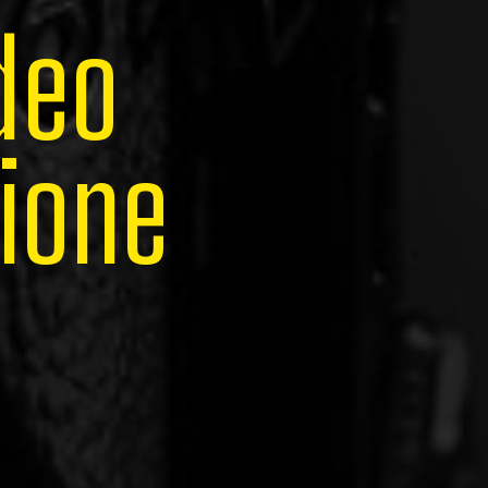
d
e
o
i
o
n
e